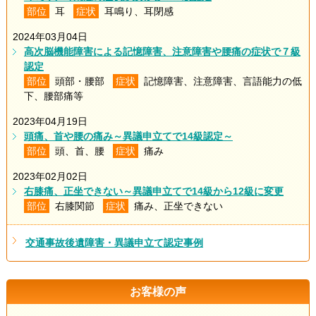
部位
耳
症状
耳鳴り、耳閉感
2024年03月04日
高次脳機能障害による記憶障害、注意障害や腰痛の症状で７級
認定
部位
頭部・腰部
症状
記憶障害、注意障害、言語能力の低
下、腰部痛等
2023年04月19日
頭痛、首や腰の痛み～異議申立てで14級認定～
部位
頭、首、腰
症状
痛み
2023年02月02日
右膝痛、正坐できない～異議申立てで14級から12級に変更
部位
右膝関節
症状
痛み、正坐できない
交通事故後遺障害・異議申立て認定事例
お客様の声