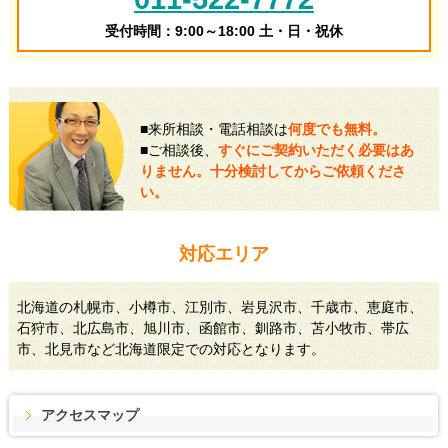
受付時間：9:00～18:00 土・日・祝休
■来所相談・電話相談は
何度でも無料。
■ご相談後、
すぐにご契約いただく必要はあ
りません。十分検討してからご依頼くださ
い。
対応エリア
北海道の札幌市、小樽市、江別市、岩見沢市、千歳市、恵庭市、
石狩市、北広島市、旭川市、函館市、釧路市、苫小牧市、帯広
市、北見市など北海道限定での対応となります。
アクセスマップ