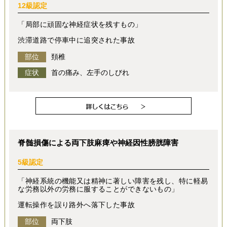
12級認定
「局部に頑固な神経症状を残すもの」
渋滞道路で停車中に追突された事故
部位
頚椎
症状
首の痛み、左手のしびれ
脊髄損傷による両下肢麻痺や神経因性膀胱障害
5級認定
「神経系統の機能又は精神に著しい障害を残し、特に軽易
な労務以外の労務に服することができないもの」
運転操作を誤り路外へ落下した事故
部位
両下肢