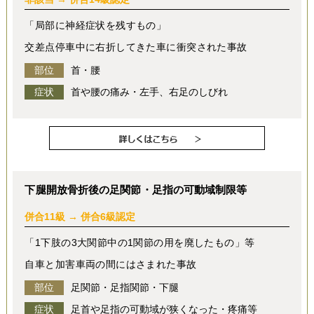
「局部に神経症状を残すもの」
交差点停車中に右折してきた車に衝突された事故
部位
首・腰
症状
首や腰の痛み・左手、右足のしびれ
下腿開放骨折後の足関節・足指の可動域制限等
併合11級 → 併合6級認定
「1下肢の3大関節中の1関節の用を廃したもの」等
自車と加害車両の間にはさまれた事故
部位
足関節・足指関節・下腿
症状
足首や足指の可動域が狭くなった・疼痛等