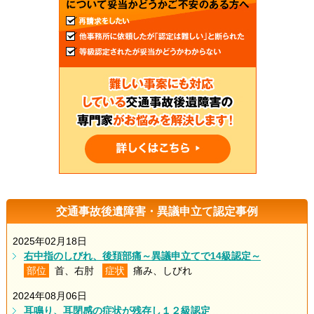
交通事故後遺障害・異議申立て認定事例
2025年02月18日
右中指のしびれ、後頚部痛～異議申立てで14級認定～
部位
首、右肘
症状
痛み、しびれ
2024年08月06日
耳鳴り、耳閉感の症状が残存し１２級認定