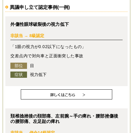
異議申し立て認定事例(一例)
外傷性眼球破裂後の視力低下
非該当 → 8級認定
「1眼の視力が0.02以下になったもの」
交差点内で対向車と正面衝突した事故
部位
目
症状
視力低下
頚椎捻挫後の頚部痛、左前腕～手の痺れ・腰部挫傷後
の腰部痛、左足趾の痺れ
非該当 → 併合14級認定