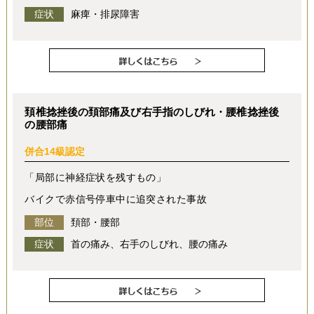
症状
麻痺・排尿障害
頚椎捻挫後の頚部痛及び右手指のしびれ・腰椎捻挫後
の腰部痛
併合14級認定
「局部に神経症状を残すもの」
バイクで赤信号停車中に追突された事故
部位
頚部・腰部
症状
首の痛み、右手のしびれ、腰の痛み