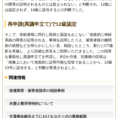
の障害が証明されるものとは捉えられない」と判断され、12級に
は認定されず、14級に該当するとの判断でした。
再申請(異議申立て)で12級認定
そこで、依頼者様に同行し医師と面談をおこない「他覚的に神経
系統の障害が証明される」事例を説明したうえ、被害者様の膝関
節の状態などを明らかにしたい旨、相談したところ、新たにCT撮
影を実施し、より詳細な所見をご回答いただきました。この回答
を書面化し異議申立てを申請し、約2か月後、右膝痛の症状は
「画像上において他覚的に証明可能な症状であることから、12級
13号に該当する」と判断が変更されました。
関連情報
後遺障害・被害者請求の相談事例
弁護士費用等特約について
交通事故解決までにおけるヨネツボの業務範囲