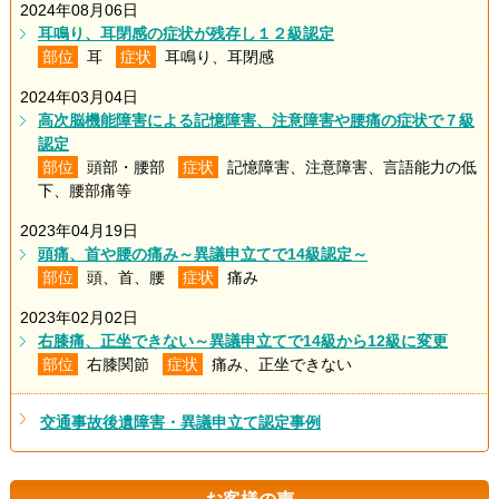
2024年08月06日
耳鳴り、耳閉感の症状が残存し１２級認定
部位
耳
症状
耳鳴り、耳閉感
2024年03月04日
高次脳機能障害による記憶障害、注意障害や腰痛の症状で７級
認定
部位
頭部・腰部
症状
記憶障害、注意障害、言語能力の低
下、腰部痛等
2023年04月19日
頭痛、首や腰の痛み～異議申立てで14級認定～
部位
頭、首、腰
症状
痛み
2023年02月02日
右膝痛、正坐できない～異議申立てで14級から12級に変更
部位
右膝関節
症状
痛み、正坐できない
交通事故後遺障害・異議申立て認定事例