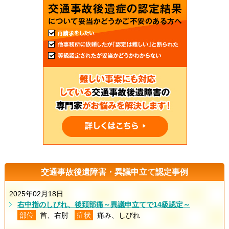
交通事故後遺障害・異議申立て認定事例
2025年02月18日
右中指のしびれ、後頚部痛～異議申立てで14級認定～
部位
首、右肘
症状
痛み、しびれ