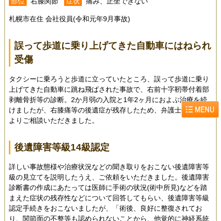
部位
右膝関節
症状
痛み、正坐できない
札幌市在住 会社役員(令和元年9月事故)
誤って歩道に乗り上げてきた自動車にはねられ
受傷
タクシーに乗ろうと歩道に立っていたところ、誤って歩道に乗り
上げてきた自動車に跳ね飛ばされた事故で、右前十字靭帯付着部
剥離骨折等の診断。2か月弱の入院と1年2ヶ月におよぶ治療を続
けましたが、右膝痛等の後遺症が残存したため、弁護士の紹介に
よりご相談いただきました。
後遺障害等級14級認定
詳しい事故態様や治療状況などの聞き取りをおこない後遺障害等
級の見立てを説明したうえ、ご依頼をいただきました。後遺障害
診断書の作成にあたっては医師に手術の状況(術中所見)などを踏
まえた症状の残存性などについて回答してもらい、後遺障害等級
認定手続きをおこないましたが、「術後、良好に整復されてお
り、関節面の不整等も認められないことから、他覚的に神経系統