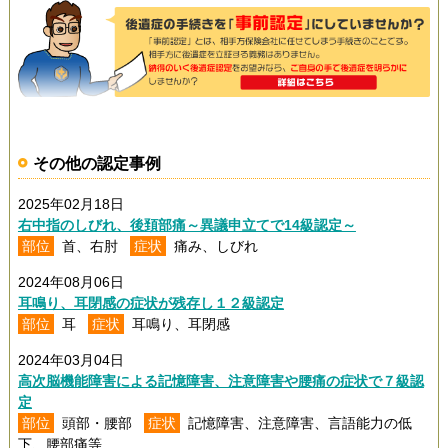
その他の認定事例
2025年02月18日
右中指のしびれ、後頚部痛～異議申立てで14級認定～
部位
首、右肘
症状
痛み、しびれ
2024年08月06日
耳鳴り、耳閉感の症状が残存し１２級認定
部位
耳
症状
耳鳴り、耳閉感
2024年03月04日
高次脳機能障害による記憶障害、注意障害や腰痛の症状で７級認
定
部位
頭部・腰部
症状
記憶障害、注意障害、言語能力の低
下、腰部痛等