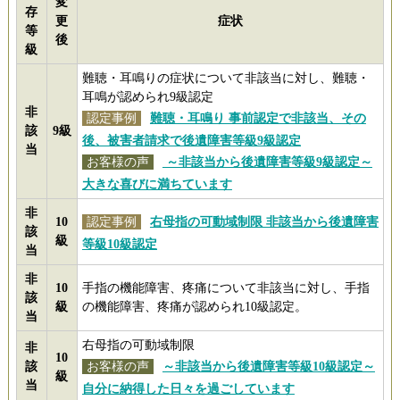
変
存
更
症状
等
後
級
難聴・耳鳴りの症状について非該当に対し、難聴・
耳鳴が認められ9級認定
非
認定事例
難聴・耳鳴り 事前認定で非該当、その
該
9級
後、被害者請求で後遺障害等級9級認定
当
お客様の声
～非該当から後遺障害等級9級認定～
大きな喜びに満ちています
非
10
認定事例
右母指の可動域制限 非該当から後遺障害
該
級
等級10級認定
当
非
10
手指の機能障害、疼痛について非該当に対し、手指
該
級
の機能障害、疼痛が認められ10級認定。
当
右母指の可動域制限
非
10
該
お客様の声
～非該当から後遺障害等級10級認定～
級
当
自分に納得した日々を過ごしています