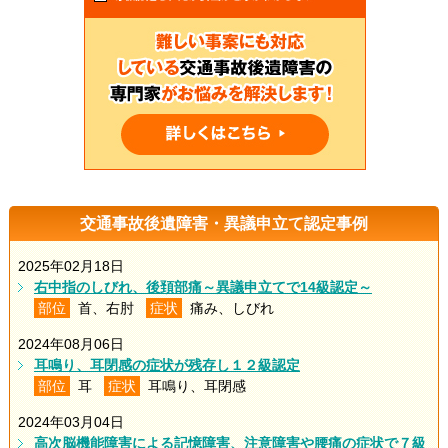
交通事故後遺障害・異議申立て認定事例
2025年02月18日
右中指のしびれ、後頚部痛～異議申立てで14級認定～
部位
首、右肘
症状
痛み、しびれ
2024年08月06日
耳鳴り、耳閉感の症状が残存し１２級認定
部位
耳
症状
耳鳴り、耳閉感
2024年03月04日
高次脳機能障害による記憶障害、注意障害や腰痛の症状で７級