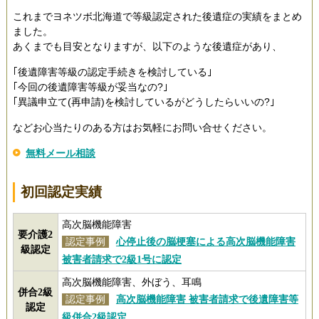
これまでヨネツボ北海道で等級認定された後遺症の実績をまとめ
ました。
あくまでも目安となりますが、以下のような後遺症があり、
｢後遺障害等級の認定手続きを検討している｣
｢今回の後遺障害等級が妥当なの?｣
｢異議申立て(再申請)を検討しているがどうしたらいいの?｣
などお心当たりのある方はお気軽にお問い合せください。
無料メール相談
初回認定実績
高次脳機能障害
要介護2
認定事例
心停止後の脳梗塞による高次脳機能障害
級認定
被害者請求で2級1号に認定
高次脳機能障害、外ぼう、耳鳴
併合2級
認定事例
高次脳機能障害 被害者請求で後遺障害等
認定
級併合2級認定