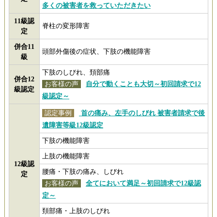
多くの被害者を救っていただきたい
11級認
脊柱の変形障害
定
併合11
頭部外傷後の症状、下肢の機能障害
級
下肢のしびれ、頚部痛
併合12
お客様の声
自分で動くことも大切～初回請求で12
級認定
級認定～
認定事例
首の痛み、左手のしびれ 被害者請求で後
遺障害等級12級認定
下肢の機能障害
上肢の機能障害
12級認
腰痛・下肢の痛み、しびれ
定
お客様の声
全てにおいて満足～初回請求で12級認
定～
頚部痛・上肢のしびれ