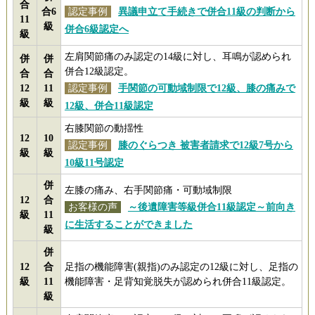
合
合6
認定事例
異議申立て手続きで併合11級の判断から
11
級
併合6級認定へ
級
左肩関節痛のみ認定の14級に対し、耳鳴が認められ
併
併
併合12級認定。
合
合
12
11
認定事例
手関節の可動域制限で12級、膝の痛みで
級
級
12級、併合11級認定
右膝関節の動揺性
12
10
認定事例
膝のぐらつき 被害者請求で12級7号から
級
級
10級11号認定
併
左膝の痛み、右手関節痛・可動域制限
12
合
お客様の声
～後遺障害等級併合11級認定～前向き
級
11
に生活することができました
級
併
12
合
足指の機能障害(親指)のみ認定の12級に対し、足指の
級
11
機能障害・足背知覚脱失が認められ併合11級認定。
級