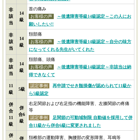
首の痛み
非
14
該
お客様の声
～後遺障害等級14級認定～この人にお
級
当
願いしたい!!
頚部痛
非
14
該
お客様の声
～後遺障害等級14級認定～自分の味方
級
当
になってくれる先生がいてくれた
頚部痛、頭痛
非
14
該
お客様の声
～後遺障害等級14級認定～非該当は納
級
当
得できなくて
11
認定事例
再申請でせき髄損傷が認められて11級か
5級
級
ら5級認定
右足関節および右足指の機能障害、左膝関節の疼痛
併
併
等
合
合6
11
認定事例
足関節の可動域制限 自動値を採用して併
級
級
合11級から併合6級に変更されました
併
頚椎部の運動障害、胸腰部の変形障害、耳鳴等
併