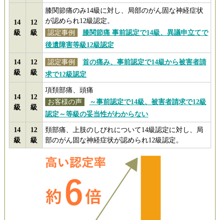
膝関節痛のみ14級に対し、局部のがん固な神経症状
が認められ12級認定。
14
12
級
級
認定事例
膝関節痛 事前認定で14級、異議申立てで
後遺障害等級12級認定
14
12
認定事例
首の痛み、事前認定で14級から被害者請
級
級
求で12級認定
項頚部痛、頭痛
14
12
お客様の声
～事前認定で14級、被害者請求で12級
級
級
認定～等級の妥当性がわからない
14
12
頚部痛、上肢のしびれについて14級認定に対し、局
級
級
部のがん固な神経症状が認められ12級認定。