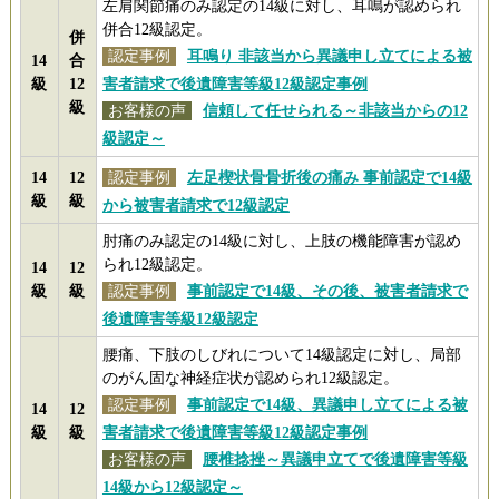
左肩関節痛のみ認定の14級に対し、耳鳴が認められ
併合12級認定。
併
認定事例
耳鳴り 非該当から異議申し立てによる被
14
合
級
12
害者請求で後遺障害等級12級認定事例
級
お客様の声
信頼して任せられる～非該当からの12
級認定～
14
12
認定事例
左足楔状骨骨折後の痛み 事前認定で14級
級
級
から被害者請求で12級認定
肘痛のみ認定の14級に対し、上肢の機能障害が認め
られ12級認定。
14
12
級
級
認定事例
事前認定で14級、その後、被害者請求で
後遺障害等級12級認定
腰痛、下肢のしびれについて14級認定に対し、局部
のがん固な神経症状が認められ12級認定。
認定事例
事前認定で14級、異議申し立てによる被
14
12
級
級
害者請求で後遺障害等級12級認定事例
お客様の声
腰椎捻挫～異議申立てで後遺障害等級
14級から12級認定～