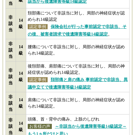
級
該当から後遺障害等級14級認定
当
頚部痛について非該当に対し、局部の神経症状が認
非
められ14級認定
14
該
級
認定事例
保険会社が行った事前認定で非該当、そ
当
の後、被害者請求で後遺障害等級14級認定
。
非
14
腰痛について非該当に対し、局部の神経症状が認め
該
級
られ14級認定。
当
後頚部痛、肩部痛について非該当に対し、局部の神
非
経症状が認められ14級認定。
14
該
級
認定事例
頚部痛と肩の痛み 事前認定で非該当、異
当
議申立てで後遺障害等級14級認定
非
14
肩痛について非該当に対し、局部の神経症状が認め
該
級
られ14級認定。
当
頭痛、首・背中の痛み、上肢のしびれ
非
14
該
お客様の声
～非該当から後遺障害等級14級認定～
級
当
もう1ヵ所だけと思い