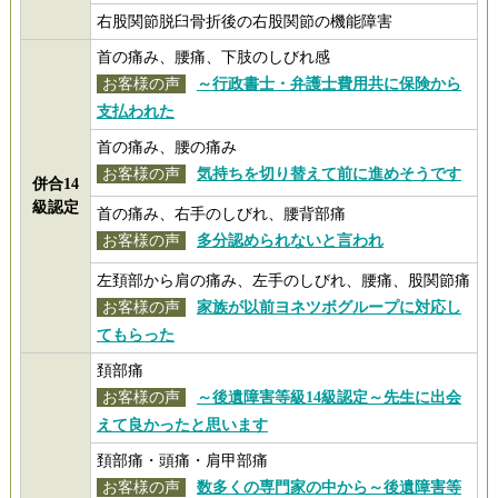
右股関節脱臼骨折後の右股関節の機能障害
首の痛み、腰痛、下肢のしびれ感
お客様の声
～行政書士・弁護士費用共に保険から
支払われた
首の痛み、腰の痛み
お客様の声
気持ちを切り替えて前に進めそうです
併合14
級認定
首の痛み、右手のしびれ、腰背部痛
お客様の声
多分認められないと言われ
左頚部から肩の痛み、左手のしびれ、腰痛、股関節痛
お客様の声
家族が以前ヨネツボグループに対応し
てもらった
頚部痛
お客様の声
～後遺障害等級14級認定～先生に出会
えて良かったと思います
頚部痛・頭痛・肩甲部痛
お客様の声
数多くの専門家の中から～後遺障害等