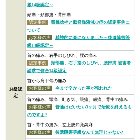
級14級認定～
頭痛・頚部痛・背部痛
認定事例
頚椎捻挫と脳脊髄液減少症の認定事例に
ついて
お客様の声
精神的に楽になりました～後遺障害等
級14級認定～
首の痛み、右手のしびれ、腰の痛み
認定事例
頚部痛、右手指のしびれ、腰部痛 被害者
請求で併合14級認定
首から肩甲骨の痛み
お客様の声
今まで辛かった事が報われた
14級認
定
首の痛み、頭痛、吐き気、眼痛、歯痛、背中の痛み
お客様の声
普通はだいたい3ヶ月で治療を終えるも
のですよ?
首・背中の痛み、左上肢知覚鈍麻
お客様の声
後遺障害等級なんて無理じゃない?