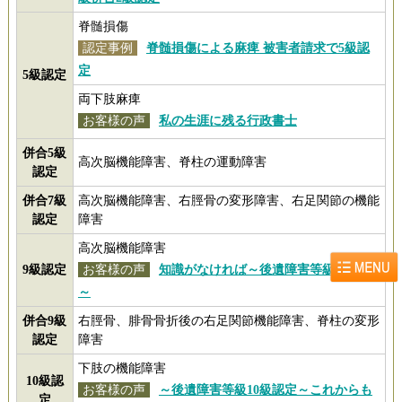
脊髄損傷
認定事例
脊髄損傷による麻痺 被害者請求で5級認
定
5級認定
両下肢麻痺
お客様の声
私の生涯に残る行政書士
併合5級
高次脳機能障害、脊柱の運動障害
認定
併合7級
高次脳機能障害、右脛骨の変形障害、右足関節の機能
認定
障害
高次脳機能障害
9級認定
お客様の声
知識がなければ～後遺障害等級9級認定
～
併合9級
右脛骨、腓骨骨折後の右足関節機能障害、脊柱の変形
認定
障害
下肢の機能障害
10級認
お客様の声
～後遺障害等級10級認定～これからも
定