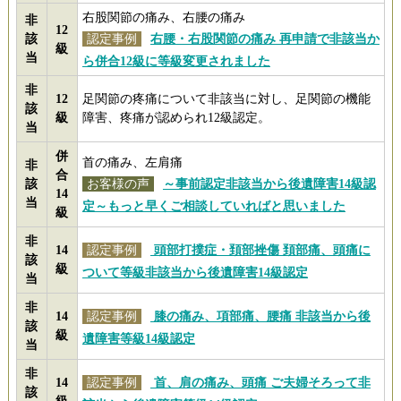
右股関節の痛み、右腰の痛み
非
12
該
認定事例
右腰・右股関節の痛み 再申請で非該当か
級
当
ら併合12級に等級変更されました
非
12
足関節の疼痛について非該当に対し、足関節の機能
該
級
障害、疼痛が認められ12級認定。
当
併
首の痛み、左肩痛
非
合
該
お客様の声
～事前認定非該当から後遺障害14級認
14
当
定～もっと早くご相談していればと思いました
級
非
14
認定事例
頭部打撲症・頚部挫傷 頚部痛、頭痛に
該
級
ついて等級非該当から後遺障害14級認定
当
非
14
認定事例
膝の痛み、項部痛、腰痛 非該当から後
該
級
遺障害等級14級認定
当
非
14
認定事例
首、肩の痛み、頭痛 ご夫婦そろって非
該