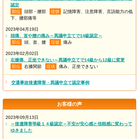
認定
部位
頭部・腰部
症状
記憶障害、注意障害、言語能力の低
下、腰部痛等
2023年04月19日
頭痛、首や腰の痛み～異議申立てで14級認定～
部位
頭、首、腰
症状
痛み
2023年02月02日
右膝痛、正坐できない～異議申立てで14級から12級に変更
部位
右膝関節
症状
痛み、正坐できない
交通事故後遺障害・異議申立て認定事例
お客様の声
2023年09月13日
～後遺障害等級１４級認定～不安が安心感と信頼感に変わって
ゆきました