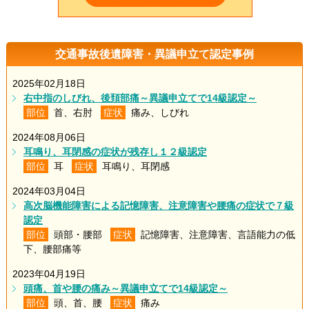
交通事故後遺障害・異議申立て認定事例
2025年02月18日
右中指のしびれ、後頚部痛～異議申立てで14級認定～
部位
首、右肘
症状
痛み、しびれ
2024年08月06日
耳鳴り、耳閉感の症状が残存し１２級認定
部位
耳
症状
耳鳴り、耳閉感
2024年03月04日
高次脳機能障害による記憶障害、注意障害や腰痛の症状で７級
認定
部位
頭部・腰部
症状
記憶障害、注意障害、言語能力の低
下、腰部痛等
2023年04月19日
頭痛、首や腰の痛み～異議申立てで14級認定～
部位
頭、首、腰
症状
痛み