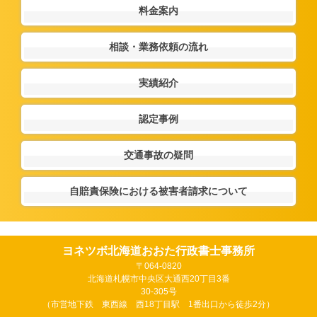
料金案内
相談・業務依頼の流れ
実績紹介
認定事例
交通事故の疑問
自賠責保険における被害者請求について
ヨネツボ北海道おおた行政書士事務所
〒064-0820
北海道札幌市中央区大通西20丁目3番
30-305号
（市営地下鉄 東西線 西18丁目駅 1番出口から徒歩2分）