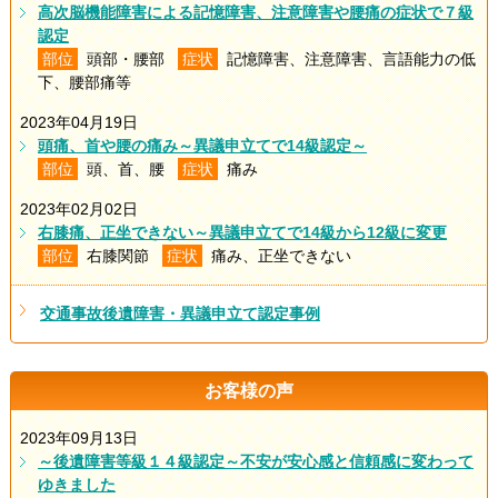
高次脳機能障害による記憶障害、注意障害や腰痛の症状で７級
認定
部位
頭部・腰部
症状
記憶障害、注意障害、言語能力の低
下、腰部痛等
2023年04月19日
頭痛、首や腰の痛み～異議申立てで14級認定～
部位
頭、首、腰
症状
痛み
2023年02月02日
右膝痛、正坐できない～異議申立てで14級から12級に変更
部位
右膝関節
症状
痛み、正坐できない
交通事故後遺障害・異議申立て認定事例
お客様の声
2023年09月13日
～後遺障害等級１４級認定～不安が安心感と信頼感に変わって
ゆきました