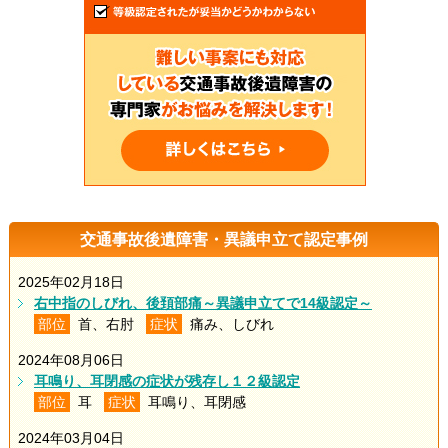
交通事故後遺障害・異議申立て認定事例
2025年02月18日
右中指のしびれ、後頚部痛～異議申立てで14級認定～
部位
首、右肘
症状
痛み、しびれ
2024年08月06日
耳鳴り、耳閉感の症状が残存し１２級認定
部位
耳
症状
耳鳴り、耳閉感
2024年03月04日