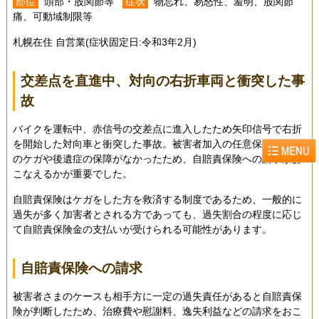
部位
頭部・股関節等
症状
物忘れ、易怒性、羞明、股関節
痛、可動域制限等
札幌在住 自営業(症状固定日:令和3年2月)
交差点を直進中、対向の右折車両と衝突した事
故
バイクを運転中、赤信号の交差点に進入したため矢印信号で右折
を開始した対向車と衝突した事故。被害者加入の任意保険は自身
のケガや後遺症の保障がなかったため、自賠責保険への請求がお
こなえるかが重要でした。
自賠責保険はケガをした方を救済する制度であるため、一般的に
過失が多く加害者とされる方であっても、過失割合の程度に応じ
て自賠責保険金の支払いが受けられる可能性があります。
自賠責保険への請求
被害者さまのケースも相手方に一定の過失責任があると自賠責保
険が判断したため、治療費や慰謝料、逸失利益などの請求をおこ