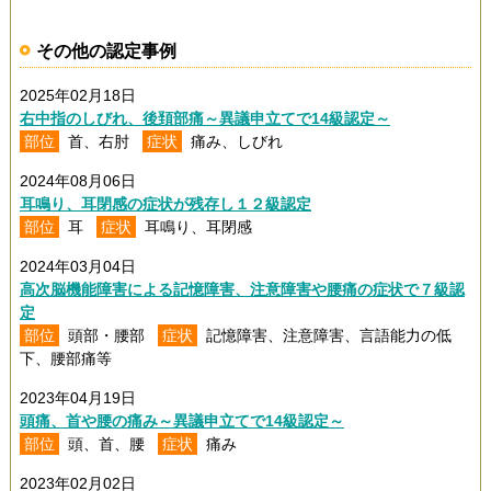
その他の認定事例
2025年02月18日
右中指のしびれ、後頚部痛～異議申立てで14級認定～
部位
首、右肘
症状
痛み、しびれ
2024年08月06日
耳鳴り、耳閉感の症状が残存し１２級認定
部位
耳
症状
耳鳴り、耳閉感
2024年03月04日
高次脳機能障害による記憶障害、注意障害や腰痛の症状で７級認
定
部位
頭部・腰部
症状
記憶障害、注意障害、言語能力の低
下、腰部痛等
2023年04月19日
頭痛、首や腰の痛み～異議申立てで14級認定～
部位
頭、首、腰
症状
痛み
2023年02月02日