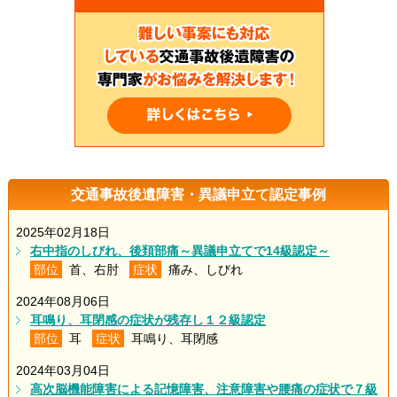
交通事故後遺障害・異議申立て認定事例
2025年02月18日
右中指のしびれ、後頚部痛～異議申立てで14級認定～
部位
首、右肘
症状
痛み、しびれ
2024年08月06日
耳鳴り、耳閉感の症状が残存し１２級認定
部位
耳
症状
耳鳴り、耳閉感
2024年03月04日
高次脳機能障害による記憶障害、注意障害や腰痛の症状で７級