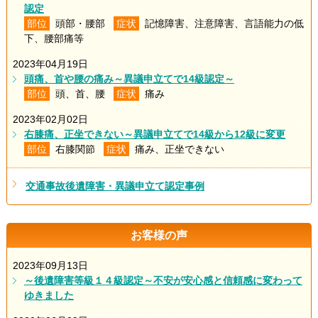
認定
部位
頭部・腰部
症状
記憶障害、注意障害、言語能力の低
下、腰部痛等
2023年04月19日
頭痛、首や腰の痛み～異議申立てで14級認定～
部位
頭、首、腰
症状
痛み
2023年02月02日
右膝痛、正坐できない～異議申立てで14級から12級に変更
部位
右膝関節
症状
痛み、正坐できない
交通事故後遺障害・異議申立て認定事例
お客様の声
2023年09月13日
～後遺障害等級１４級認定～不安が安心感と信頼感に変わって
ゆきました