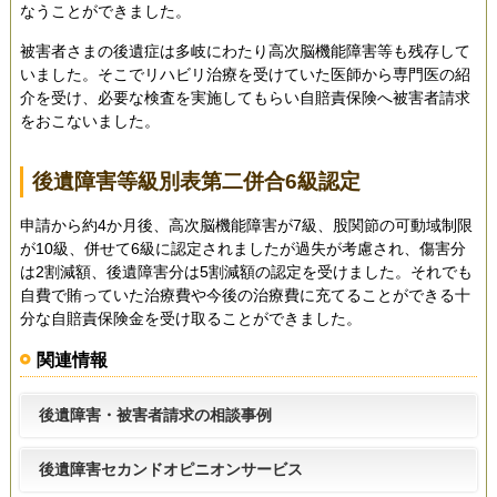
なうことができました。
被害者さまの後遺症は多岐にわたり高次脳機能障害等も残存して
いました。そこでリハビリ治療を受けていた医師から専門医の紹
介を受け、必要な検査を実施してもらい自賠責保険へ被害者請求
をおこないました。
後遺障害等級別表第二併合6級認定
申請から約4か月後、高次脳機能障害が7級、股関節の可動域制限
が10級、併せて6級に認定されましたが過失が考慮され、傷害分
は2割減額、後遺障害分は5割減額の認定を受けました。それでも
自費で賄っていた治療費や今後の治療費に充てることができる十
分な自賠責保険金を受け取ることができました。
関連情報
後遺障害・被害者請求の相談事例
後遺障害セカンドオピニオンサービス