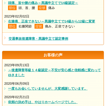
頭痛、首や腰の痛み～異議申立てで14級認定～
部位
頭、首、腰
症状
痛み
2023年02月02日
右膝痛、正坐できない～異議申立てで14級から12級に変更
部位
右膝関節
症状
痛み、正坐できない
交通事故後遺障害・異議申立て認定事例
お客様の声
2023年09月13日
～後遺障害等級１４級認定～不安が安心感と信頼感に変わって
ゆきました
2020年06月09日
一度もお会いしていませんが、大変感謝しています。
2020年02月21日
依頼の決め手は、やはりホームページでした。