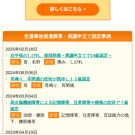
交通事故後遺障害・異議申立て認定事例
2025年02月18日
右中指のしびれ、後頚部痛～異議申立てで14級認定～
部位
首、右肘
症状
痛み、しびれ
2024年08月06日
耳鳴り、耳閉感の症状が残存し１２級認定
部位
耳
症状
耳鳴り、耳閉感
2024年03月04日
高次脳機能障害による記憶障害、注意障害や腰痛の症状で７級
認定
部位
頭部・腰部
症状
記憶障害、注意障害、言語能力の低
下、腰部痛等
2023年04月19日