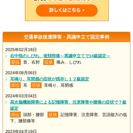
交通事故後遺障害・異議申立て認定事例
2025年02月18日
右中指のしびれ、後頚部痛～異議申立てで14級認定～
部位
首、右肘
症状
痛み、しびれ
2024年08月06日
耳鳴り、耳閉感の症状が残存し１２級認定
部位
耳
症状
耳鳴り、耳閉感
2024年03月04日
高次脳機能障害による記憶障害、注意障害や腰痛の症状で７級
認定
部位
頭部・腰部
症状
記憶障害、注意障害、言語能力の低
下、腰部痛等
2023年04月19日