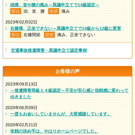
頭痛、首や腰の痛み～異議申立てで14級認定～
部位
頭、首、腰
症状
痛み
2023年02月02日
右膝痛、正坐できない～異議申立てで14級から12級に変更
部位
右膝関節
症状
痛み、正坐できない
交通事故後遺障害・異議申立て認定事例
お客様の声
2023年09月13日
～後遺障害等級１４級認定～不安が安心感と信頼感に変わって
ゆきました
2020年06月09日
一度もお会いしていませんが、大変感謝しています。
2020年02月21日
依頼の決め手は、やはりホームページでした。