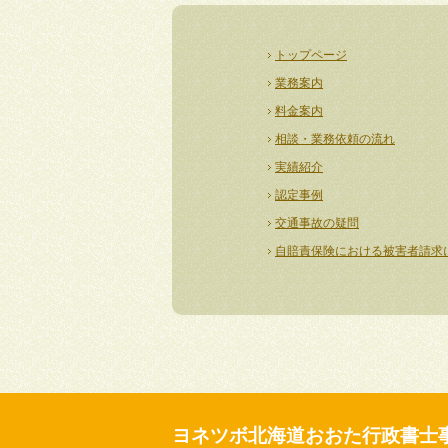
トップページ
業務案内
料金案内
相談・業務依頼の流れ
実績紹介
認定事例
交通事故の疑問
自賠責保険における被害者請求
ヨネツボ北海道おおた行政書士