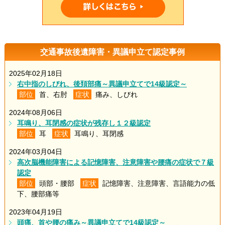
交通事故後遺障害・異議申立て認定事例
2025年02月18日
右中指のしびれ、後頚部痛～異議申立てで14級認定～
部位
首、右肘
症状
痛み、しびれ
2024年08月06日
耳鳴り、耳閉感の症状が残存し１２級認定
部位
耳
症状
耳鳴り、耳閉感
2024年03月04日
高次脳機能障害による記憶障害、注意障害や腰痛の症状で７級
認定
部位
頭部・腰部
症状
記憶障害、注意障害、言語能力の低
下、腰部痛等
2023年04月19日
頭痛、首や腰の痛み～異議申立てで14級認定～