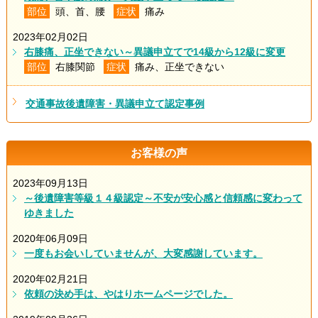
部位
頭、首、腰
症状
痛み
2023年02月02日
右膝痛、正坐できない～異議申立てで14級から12級に変更
部位
右膝関節
症状
痛み、正坐できない
交通事故後遺障害・異議申立て認定事例
お客様の声
2023年09月13日
～後遺障害等級１４級認定～不安が安心感と信頼感に変わって
ゆきました
2020年06月09日
一度もお会いしていませんが、大変感謝しています。
2020年02月21日
依頼の決め手は、やはりホームページでした。