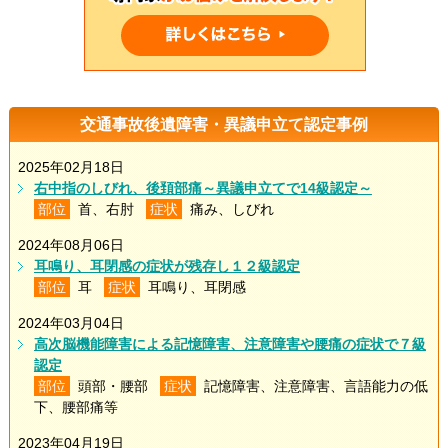
交通事故後遺障害・異議申立て認定事例
2025年02月18日
右中指のしびれ、後頚部痛～異議申立てで14級認定～
部位
首、右肘
症状
痛み、しびれ
2024年08月06日
耳鳴り、耳閉感の症状が残存し１２級認定
部位
耳
症状
耳鳴り、耳閉感
2024年03月04日
高次脳機能障害による記憶障害、注意障害や腰痛の症状で７級
認定
部位
頭部・腰部
症状
記憶障害、注意障害、言語能力の低
下、腰部痛等
2023年04月19日