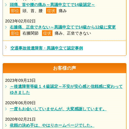
頭痛、首や腰の痛み～異議申立てで14級認定～
部位
頭、首、腰
症状
痛み
2023年02月02日
右膝痛、正坐できない～異議申立てで14級から12級に変更
部位
右膝関節
症状
痛み、正坐できない
交通事故後遺障害・異議申立て認定事例
お客様の声
2023年09月13日
～後遺障害等級１４級認定～不安が安心感と信頼感に変わって
ゆきました
2020年06月09日
一度もお会いしていませんが、大変感謝しています。
2020年02月21日
依頼の決め手は、やはりホームページでした。