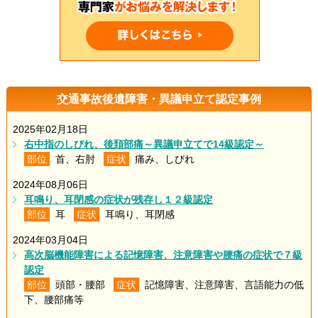
交通事故後遺障害・異議申立て認定事例
2025年02月18日
右中指のしびれ、後頚部痛～異議申立てで14級認定～
部位
首、右肘
症状
痛み、しびれ
2024年08月06日
耳鳴り、耳閉感の症状が残存し１２級認定
部位
耳
症状
耳鳴り、耳閉感
2024年03月04日
高次脳機能障害による記憶障害、注意障害や腰痛の症状で７級
認定
部位
頭部・腰部
症状
記憶障害、注意障害、言語能力の低
下、腰部痛等