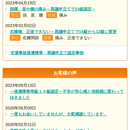
2023年04月19日
頭痛、首や腰の痛み～異議申立てで14級認定～
部位
頭、首、腰
症状
痛み
2023年02月02日
右膝痛、正坐できない～異議申立てで14級から12級に変更
部位
右膝関節
症状
痛み、正坐できない
交通事故後遺障害・異議申立て認定事例
お客様の声
2023年09月13日
～後遺障害等級１４級認定～不安が安心感と信頼感に変わって
ゆきました
2020年06月09日
一度もお会いしていませんが、大変感謝しています。
2020年02月21日