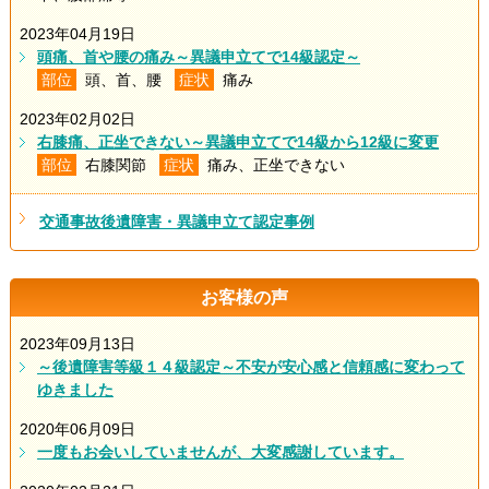
2023年04月19日
頭痛、首や腰の痛み～異議申立てで14級認定～
部位
頭、首、腰
症状
痛み
2023年02月02日
右膝痛、正坐できない～異議申立てで14級から12級に変更
部位
右膝関節
症状
痛み、正坐できない
交通事故後遺障害・異議申立て認定事例
お客様の声
2023年09月13日
～後遺障害等級１４級認定～不安が安心感と信頼感に変わって
ゆきました
2020年06月09日
一度もお会いしていませんが、大変感謝しています。