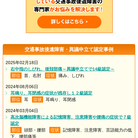
交通事故後遺障害・異議申立て認定事例
2025年02月18日
右中指のしびれ、後頚部痛～異議申立てで14級認定～
部位
首、右肘
症状
痛み、しびれ
2024年08月06日
耳鳴り、耳閉感の症状が残存し１２級認定
部位
耳
症状
耳鳴り、耳閉感
2024年03月04日
高次脳機能障害による記憶障害、注意障害や腰痛の症状で７級
認定
部位
頭部・腰部
症状
記憶障害、注意障害、言語能力の低
下、腰部痛等