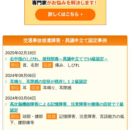
交通事故後遺障害・異議申立て認定事例
2025年02月18日
右中指のしびれ、後頚部痛～異議申立てで14級認定～
部位
首、右肘
症状
痛み、しびれ
2024年08月06日
耳鳴り、耳閉感の症状が残存し１２級認定
部位
耳
症状
耳鳴り、耳閉感
2024年03月04日
高次脳機能障害による記憶障害、注意障害や腰痛の症状で７級
認定
部位
頭部・腰部
症状
記憶障害、注意障害、言語能力の低
下、腰部痛等