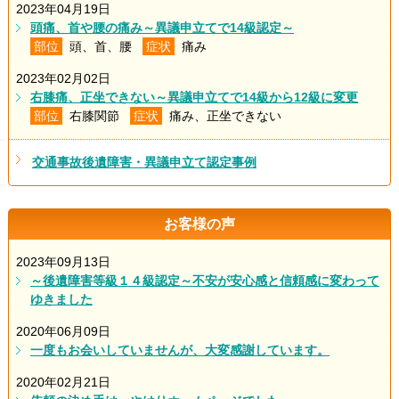
2023年04月19日
頭痛、首や腰の痛み～異議申立てで14級認定～
部位
頭、首、腰
症状
痛み
2023年02月02日
右膝痛、正坐できない～異議申立てで14級から12級に変更
部位
右膝関節
症状
痛み、正坐できない
交通事故後遺障害・異議申立て認定事例
お客様の声
2023年09月13日
～後遺障害等級１４級認定～不安が安心感と信頼感に変わって
ゆきました
2020年06月09日
一度もお会いしていませんが、大変感謝しています。
2020年02月21日